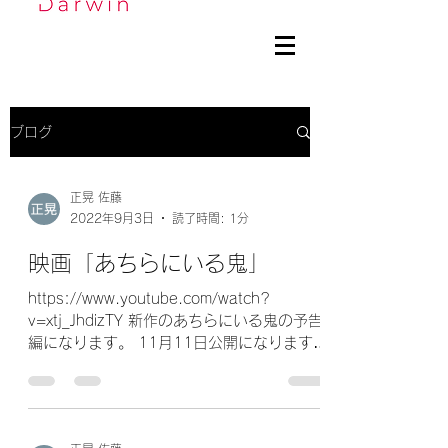
ブログ
正晃 佐藤
2022年9月3日
読了時間: 1分
映画「あちらにいる鬼」
https://www.youtube.com/watch?
v=xtj_JhdizTY 新作のあちらにいる鬼の予告
編になります。 11月11日公開になります。
非常に良い映画に仕上がっております。 皆
様よろしくお願いいたします。