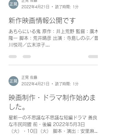
正晃 佐藤
2022年4月21日
読了時間: 1分
新作映画情報公開です
あちらにいる鬼 原作：井上荒野 監督：廣木
隆一 脚本：荒井晴彦 出演：寺島しのぶ／豊
川悦司／広末涼子
https://news.yahoo.co.jp/articles/75e43a
ae9aed9fb84e5ee17dde5e86343c3520
94?page=2
正晃 佐藤
2022年4月21日
読了時間: 1分
映画制作・ドラマ制作始めま
した。
星新一の不思議な不思議な短編ドラマ 善良
な市民同盟 前・後編 2022年5月3日
（火）・10日（火） 脚本・演出：安里麻里